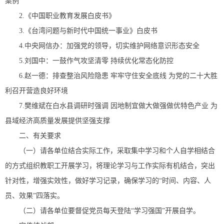
案例
2.《中国职业教育发展白皮书》
3.《台湾问题与新时代中国统一事业》白皮书
4.中央网信办：加强党的领导，切实维护网络意识形态安全
5.刘国中：一鼓作气攻坚清零 持续优化常态化防控
6.赵一德：排查整治风险隐患 牢牢守住安全底线 为党的二十大胜
利召开营造良好环境
7.樊维斌在白水县调研时强调 因地制宜做大做强做优特色产业 为
县域经济高质量发展提供坚强支撑
二、有关要求
（一）请各单位结合实际工作，采取集中学习和个人自学相结合
的方式组织教职工开展学习，将理论学习与工作实际有机结合，突出
针对性，增强实效性，做好学习记录，确保学习的“时间、内容、人
员、效果”四落实。
（二）请各单位要督促党员每天登陆“学习强国”开展自学。