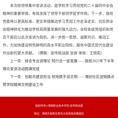
本次校领导集中宣讲活动，是学校学习贯彻党的二十届四中全会
精神的重要举措，有效发挥了领导干部领学促学作用。下一步，我校
党委将以更高标准、更实举措推动学习贯彻工作走深走实，切实把全
会精神转化为推动学校高质量发展的强大动力。全校各级党组织和党
员干部应以此次宣讲为契机，进一步统一思想、凝聚共识、推动工
作，为加快建设特色鲜明的高水平职业院校，服务中国式现代化建设
作出新的更大贡献。（撰稿：宣传统战部 张爽 审核：王晓莉）
上一条：
结合专业讲理论 知行合一促发展——我校2025年下半年
理论宣讲活动圆满完成
下一条：
包联共建显担当 校地携手润文明——渭纺社区送锦旗点
赞学校精神文明建设工作
版权所有©渭南职业技术学院-宣传统战部
地址：渭南市高新区胜利大街西段科教园区