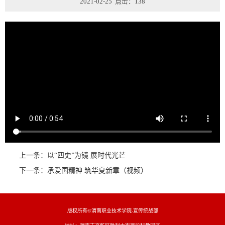
2021-02-25 点击：
138
上一条：
以“四史”为镜 展时代光芒
下一条：
承爱国精神 筑华夏新章（视频）
版权所有©渭南职业技术学院-宣传统战部