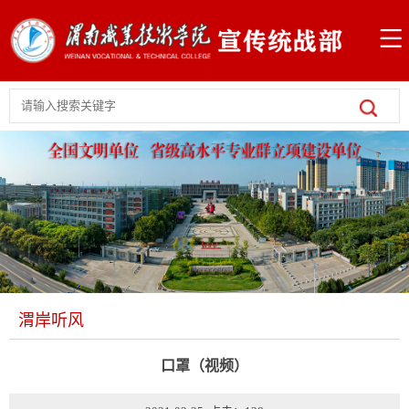
渭岸听风
口罩（视频）