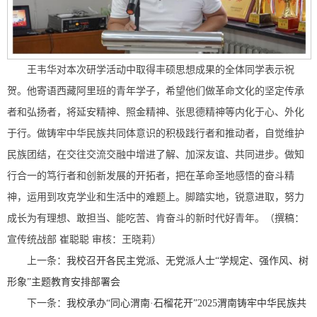
王韦华对本次研学活动中取得丰硕思想成果的全体同学表示祝
贺。他寄语西藏阿里班的青年学子，希望他们做革命文化的坚定传承
者和弘扬者，将延安精神、照金精神、张思德精神等内化于心、外化
于行。做铸牢中华民族共同体意识的积极践行者和推动者，自觉维护
民族团结，在交往交流交融中增进了解、加深友谊、共同进步。做知
行合一的笃行者和创新发展的开拓者，把在革命圣地感悟的奋斗精
神，运用到攻克学业和生活中的难题上。脚踏实地，锐意进取，努力
成长为有理想、敢担当、能吃苦、肯奋斗的新时代好青年。（撰稿：
宣传统战部 崔聪聪 审核：王晓莉）
上一条：
我校召开各民主党派、无党派人士“学规定、强作风、树
形象”主题教育安排部署会
下一条：
我校承办“同心渭南·石榴花开”2025渭南铸牢中华民族共