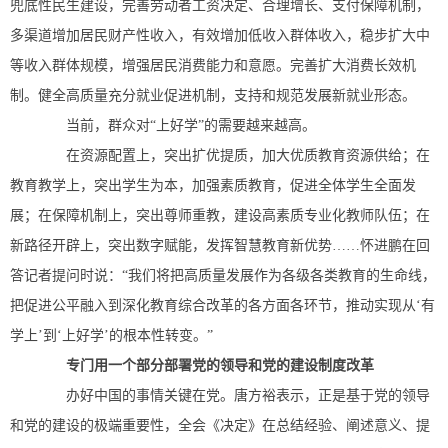
兜底性民生建设，完善劳动者工资决定、合理增长、支付保障机制，
多渠道增加居民财产性收入，有效增加低收入群体收入，稳步扩大中
等收入群体规模，增强居民消费能力和意愿。完善扩大消费长效机
制。健全高质量充分就业促进机制，支持和规范发展新就业形态。
当前，群众对“上好学”的需要越来越高。
在资源配置上，突出扩优提质，加大优质教育资源供给；在
教育教学上，突出学生为本，加强素质教育，促进全体学生全面发
展；在保障机制上，突出尊师重教，建设高素质专业化教师队伍；在
新路径开辟上，突出数字赋能，发挥智慧教育新优势……怀进鹏在回
答记者提问时说：“我们将把高质量发展作为各级各类教育的生命线，
把促进公平融入到深化教育综合改革的各方面各环节，推动实现从‘有
学上’到‘上好学’的根本性转变。”
专门用一个部分部署党的领导和党的建设制度改革
办好中国的事情关键在党。唐方裕表示，正是基于党的领导
和党的建设的极端重要性，全会《决定》在总结经验、阐述意义、提