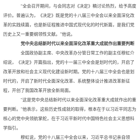
“全会召开期间，与会同志对《决定》稿讨论热烈，给予高度
评价。普遍认为，《决定》既是党的十八届三中全会以来全面深化改
革的实践续篇，也是新征程推进中国式现代化的时代新篇，是我们党
历史上又一重要纲领性文献。”他说。
党中央总结新时代以来全面深化改革重大成就作出重要判断
全国政协副主席、中央改革办分管日常工作的副主任穆虹介
绍说，《决定》开篇指出，党的十一届三中全会是划时代的，开启了
改革开放和社会主义现代化建设新时期。党的十八届三中全会也是划
时代的，开启了新时代全面深化改革、系统整体设计推进改革新征
程，开创了我国改革开放全新局面。
“这是党中央总结新时代以来全面深化改革重大成就作出的重
要判断。”他表示，这些历史性成就的取得，根本在于以习近平同志为
核心的党中央领航掌舵，在于习近平新时代中国特色社会主义思想科
学指引。
穆虹说，党的十八届三中全会以来，习近平总书记亲自领