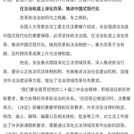
在法治轨道上深化改革、推进中国式现代化
改革和法治如同鸟之两翼、车之两轮。
全国人大常委会法工委主任沈春耀介绍说，全会强调法治是
中国式现代化的重要保障，必须坚持依法治国，在法治轨道上深化改
革、推进中国式现代化，做到改革和法治相统一，重大改革于法有
据、及时把改革成果上升为法律制度。
他说，全会重点围绕深化立法领域改革、深入推进依法行
政、健全公正执法司法体制机制、完善推进法治社会建设机制、加强
涉外法治建设等方面，提出了法治领域改革任务要求。
“我们要全面贯彻党的二十届三中全会精神，积极适应新形势
新要求，着力处理好改革和法治的关系。”在回答记者提问时，沈春耀
表示，《决定》部署的重要举措和任务要求，许多涉及法律的制定、
修改、废止、解释、编纂以及相关授权、批准等工作，对立法工作提
出了许多新课题新要求，需要通过深化立法领域改革作出新的回答。