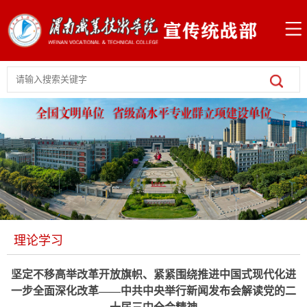
理论学习
坚定不移高举改革开放旗帜、紧紧围绕推进中国式现代化进
一步全面深化改革——中共中央举行新闻发布会解读党的二