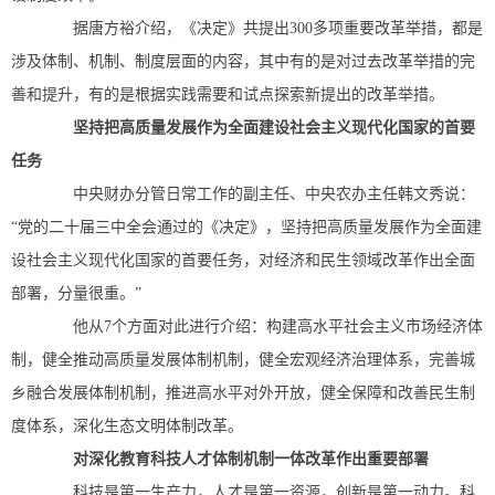
据唐方裕介绍，《决定》共提出300多项重要改革举措，都是
涉及体制、机制、制度层面的内容，其中有的是对过去改革举措的完
善和提升，有的是根据实践需要和试点探索新提出的改革举措。
坚持把高质量发展作为全面建设社会主义现代化国家的首要
任务
中央财办分管日常工作的副主任、中央农办主任韩文秀说：
“党的二十届三中全会通过的《决定》，坚持把高质量发展作为全面建
设社会主义现代化国家的首要任务，对经济和民生领域改革作出全面
部署，分量很重。”
他从7个方面对此进行介绍：构建高水平社会主义市场经济体
制，健全推动高质量发展体制机制，健全宏观经济治理体系，完善城
乡融合发展体制机制，推进高水平对外开放，健全保障和改善民生制
度体系，深化生态文明体制改革。
对深化教育科技人才体制机制一体改革作出重要部署
科技是第一生产力，人才是第一资源，创新是第一动力。科