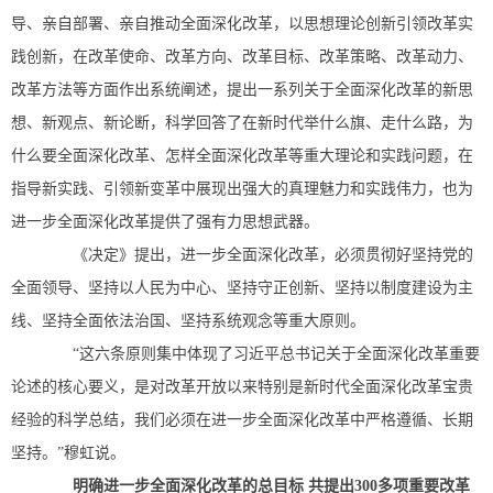
导、亲自部署、亲自推动全面深化改革，以思想理论创新引领改革实
践创新，在改革使命、改革方向、改革目标、改革策略、改革动力、
改革方法等方面作出系统阐述，提出一系列关于全面深化改革的新思
想、新观点、新论断，科学回答了在新时代举什么旗、走什么路，为
什么要全面深化改革、怎样全面深化改革等重大理论和实践问题，在
指导新实践、引领新变革中展现出强大的真理魅力和实践伟力，也为
进一步全面深化改革提供了强有力思想武器。
《决定》提出，进一步全面深化改革，必须贯彻好坚持党的
全面领导、坚持以人民为中心、坚持守正创新、坚持以制度建设为主
线、坚持全面依法治国、坚持系统观念等重大原则。
“这六条原则集中体现了习近平总书记关于全面深化改革重要
论述的核心要义，是对改革开放以来特别是新时代全面深化改革宝贵
经验的科学总结，我们必须在进一步全面深化改革中严格遵循、长期
坚持。”穆虹说。
明确进一步全面深化改革的总目标 共提出300多项重要改革