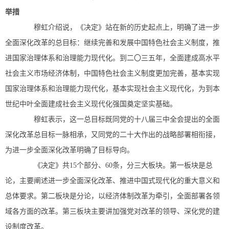
举措
穆虹介绍说，《决定》站在新的历史起点上，明确了进一步
全面深化改革的总目标：继续完善和发展中国特色社会主义制度，推
进国家治理体系和治理能力现代化。到二〇三五年，全面建成高水平
社会主义市场经济体制，中国特色社会主义制度更加完善，基本实现
国家治理体系和治理能力现代化，基本实现社会主义现代化，为到本
世纪中叶全面建成社会主义现代化强国奠定坚实基础。
穆虹表示，这一总目标既同党的十八届三中全会提出的全面
深化改革总目标一脉相承，又同党的二十大作出的战略部署相衔接，
为进一步全面深化改革明确了目标导向。
《决定》共15个部分、60条，分三大板块。第一板块是总
论，主要阐述进一步全面深化改革、推进中国式现代化的重大意义和
总体要求。第二板块是分论，以经济体制改革为牵引，全面部署各领
域各方面的改革。第三板块主要讲加强党对改革的领导、深化党的建
设制度改革。