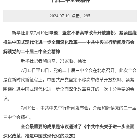
十届三中全会精神
2024-07-19 点击：
295
新华社北京7月19日电
题：坚定不移高举改革开放旗帜、紧紧围绕
推进中国式现代化进一步全面深化改革——中共中央举行新闻发布会
解读党的二十届三中全会精神
新华社记者施雨岑、冯家顺、徐壮
7月15日至18日，党的二十届三中全会在北京召开。此次全会
是在新时代新征程上，中国共产党坚定不移高举改革开放旗帜、紧紧
围绕推进中国式现代化进一步全面深化改革召开的一次十分重要的会
议。
7月19日，中共中央举行新闻发布会，介绍和解读党的二十届
三中全会精神。
全会最重要的成果是审议通过了《中共中央关于进一步全面
深化改革、推进中国式现代化的决定》