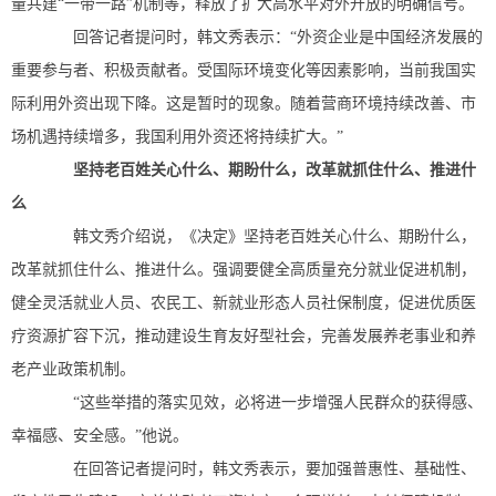
量共建“一带一路”机制等，释放了扩大高水平对外开放的明确信号。
回答记者提问时，韩文秀表示：“外资企业是中国经济发展的
重要参与者、积极贡献者。受国际环境变化等因素影响，当前我国实
际利用外资出现下降。这是暂时的现象。随着营商环境持续改善、市
场机遇持续增多，我国利用外资还将持续扩大。”
坚持老百姓关心什么、期盼什么，改革就抓住什么、推进什
么
韩文秀介绍说，《决定》坚持老百姓关心什么、期盼什么，
改革就抓住什么、推进什么。强调要健全高质量充分就业促进机制，
健全灵活就业人员、农民工、新就业形态人员社保制度，促进优质医
疗资源扩容下沉，推动建设生育友好型社会，完善发展养老事业和养
老产业政策机制。
“这些举措的落实见效，必将进一步增强人民群众的获得感、
幸福感、安全感。”他说。
在回答记者提问时，韩文秀表示，要加强普惠性、基础性、