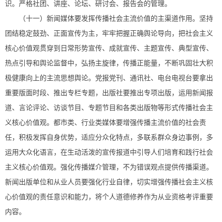
识。严格社团、讲座、论坛、研讨会、报告会的管理。
（十一）新闻媒体要发挥传播社会主流价值的主渠道作用。坚持
团结稳定鼓劲、正面宣传为主，牢牢把握正确舆论导向，把社会主义
核心价值观贯穿到日常形势宣传、成就宣传、主题宣传、典型宣传、
热点引导和舆论监督中，弘扬主旋律，传播正能量，不断巩固壮大积
极健康向上的主流思想舆论。党报党刊、通讯社、电台电视台要拿出
重要版面时段、推出专栏专题，出版社要推出专项出版，运用新闻报
道、言论评论、访谈节目、专题节目和各类出版物等形式传播社会主
义核心价值观。都市类、行业类媒体要增强传播主流价值的社会责
任，积极发挥自身优势，适应分众化特点，多联系群众身边事例，多
运用大众化语言，在生动活泼的宣传报道中引导人们培育和践行社会
主义核心价值观。强化传播媒介管理，不为错误观点提供传播渠道。
新闻出版单位和从业人员要强化行业自律，切实增强传播社会主义核
心价值观的责任意识和能力，将个人道德修养作为从业资格考评重要
内容。